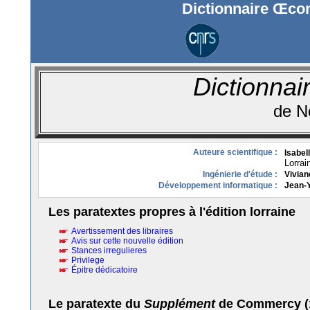
Dictionnaire Œc
Dictionna
de 
Auteure scientifique :
Isabel
Lorra
Ingénierie d'étude :
Vivian
Développement informatique :
Jean-Y
Les paratextes propres à l'édition lorraine
Avertissement des libraires
Avis sur cette nouvelle édition
Stances irregulieres
Privilege
Épitre dédicatoire
Le paratexte du
Supplément
de Commercy (