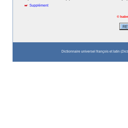
Supplément
© Isabe
Dictionnaire universel françois et latin (
Dic